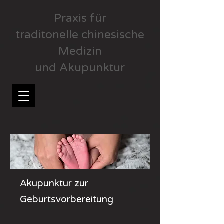
Praxis für
traditonelle chinesische
Medizin
und Akupunktur
Akupunktur zur
Geburtsvorbereitung