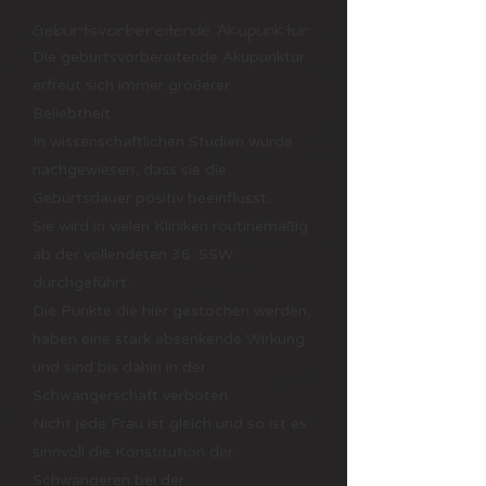
Geburtsvorbereitende Akupunktur
Die geburtsvorbereitende Akupunktur
erfreut sich immer größerer
Beliebtheit.
In wissenschaftlichen Studien wurde
nachgewiesen, dass sie die
Geburtsdauer positiv beeinflusst.
Sie wird in vielen Kliniken routinemäßig
ab der vollendeten 36. SSW
durchgeführt.
Die Punkte die hier gestochen werden,
haben eine stark absenkende Wirkung
und sind bis dahin in der
Schwangerschaft verboten.
Nicht jede Frau ist gleich und so ist es
sinnvoll die Konstitution der
Schwangeren bei der