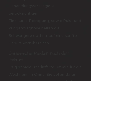
Behandlungsstrategie zu
berücksichtigen.
Eine kurze Befragung, sowie Puls- und
Zungendiagnose helfen die
Schwangere optimal auf eine sanfte
Geburt vorzubereiten.
Chinesische Medizin nach der
Geburt
Es gibt viele überlieferte Rituale für die
Wöchnerin in China. Sie sollen dafür
sorgen, dass die Frau sich nach der
Geburt ausruht und ihrem Körper
Erholung schenkt.
So ist es ratsam, nach der Geburt
stärkende Lebensmittel zu essen und
chinesische Kraftsuppen zu kochen.
Das Behandeln im Wochenbett ist per